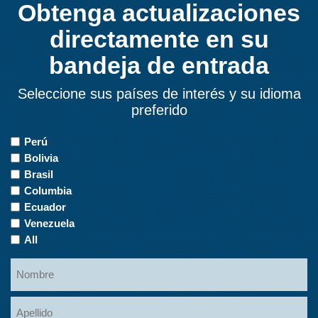
Obtenga actualizaciones
directamente en su
bandeja de entrada
Seleccione sus países de interés y su idioma
preferido
Countries
Perú
of
Bolivia
Interest
Brasil
Columbia
Ecuador
Venezuela
All
Name
Nombre