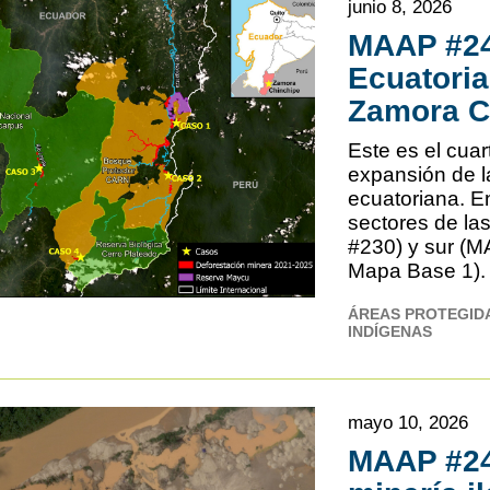
junio 8, 2026
​MAAP #24
Ecuatoria
Zamora C
Este es el cuar
expansión de l
ecuatoriana. En
sectores de la
#230) y sur (M
Mapa Base 1). 
ÁREAS PROTEGID
INDÍGENAS
mayo 10, 2026
MAAP #24