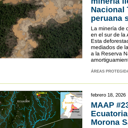
minería i
Nacional
peruana s
La minería de 
en el sur de l
Esta deforestac
mediados de la
a la Reserva N
amortiguamien
ÁREAS PROTEGID
febrero 18, 2026
MAAP #23
Ecuatoria
Morona S