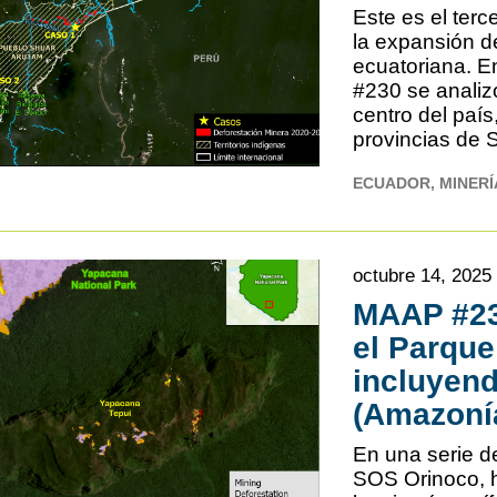
Este es el ter
la expansión d
ecuatoriana. E
#230 se analizó
centro del país
provincias de
ECUADOR
MINERÍ
octubre 14, 2025
MAAP #234
el Parque
incluyend
(Amazoní
En una serie d
SOS Orinoco, 