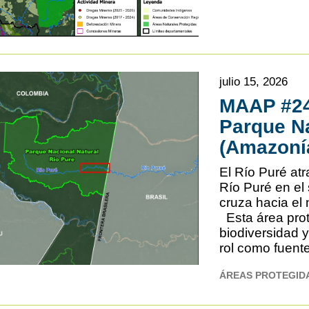
julio 15, 2026
MAAP #245
Parque Na
(Amazoní
El Río Puré at
Río Puré en el
cruza hacia el 
Esta área prot
biodiversidad 
rol como fuent
ÁREAS PROTEGID