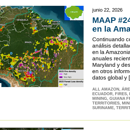
junio 22, 2026
MAAP #24
en la Am
Continuando co
análisis detall
en la Amazonia
anuales recien
Maryland y des
en otros infor
datos global y 
ALL AMAZON
ÁRE
ECUADOR
FIRES
MINING
GUIANA 
TERRITORIES
MIN
SURINAME
TERRI