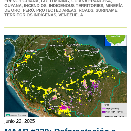
FRENCH GUIANA
GOLD MINING
GUIANA FRANCESA
GUYANA
INCENDIOS
INDIGENOUS TERRITORIES
MINERÍA
DE ORO
PERÚ
PROTECTED AREAS
ROADS
SURINAME
TERRITORIOS INDÍGENAS
VENEZUELA
junio 22, 2025