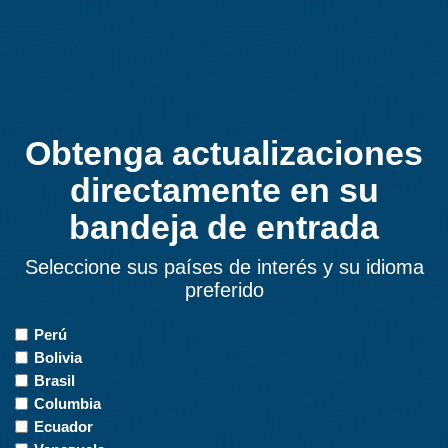
de
entradas
Obtenga actualizaciones
directamente en su
bandeja de entrada
Seleccione sus países de interés y su idioma
preferido
Countries
Perú
of
Bolivia
Interest
Brasil
Columbia
Ecuador