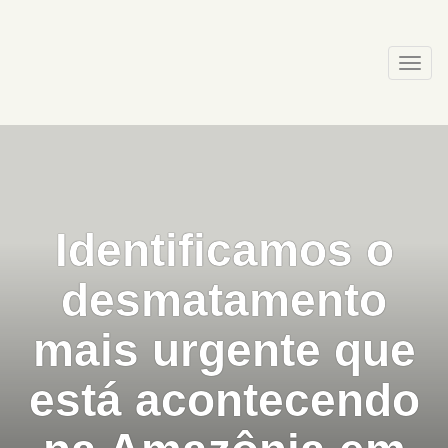
Skip
to
content
Togg
navi
Identificamos o
desmatamento
mais urgente que
está acontecendo