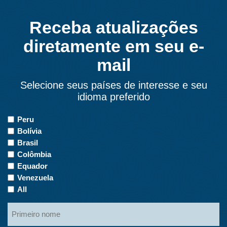
Receba atualizações
diretamente em seu e-
mail
Selecione seus países de interesse e seu
idioma preferido
Países
Peru
de
Bolívia
interesse
Brasil
Colômbia
Equador
Venezuela
All
Primeiro
nome