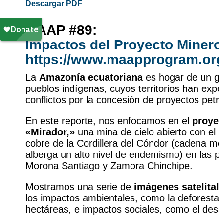
Descargar PDF
MAAP #89:
Impactos del Proyecto Miner
https://www.maapprogram.org
La
Amazonía ecuatoriana
es hogar de un 
pueblos indígenas, cuyos territorios han ex
conflictos por la concesión de proyectos pet
En este reporte, nos enfocamos en el
proye
«Mirador,»
una mina de cielo abierto con el 
cobre de la Cordillera del Cóndor (cadena 
alberga un alto nivel de endemismo) en las p
Morona Santiago y Zamora Chinchipe.
Mostramos una serie de
imágenes satelita
los impactos ambientales, como la deforesta
hectáreas, e impactos sociales, como el desa