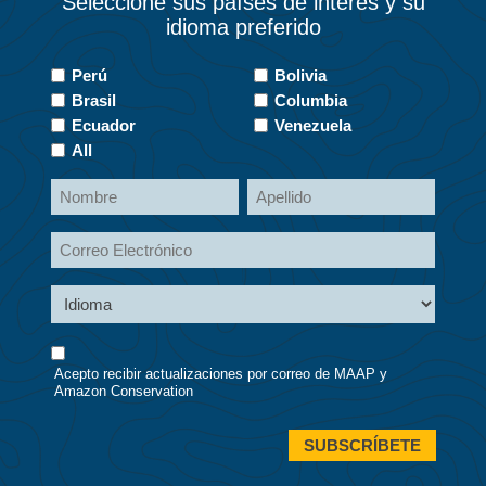
Seleccione sus países de interés y su
idioma preferido
Countries
Perú
Bolivia
of
Brasil
Columbia
Interest
Ecuador
Venezuela
All
Name
Nombre
Apellidos
Email
Language
Consent
Acepto recibir actualizaciones por correo de MAAP y
Amazon Conservation