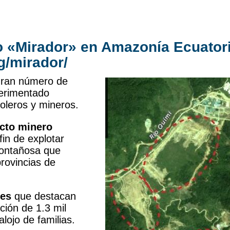
o «Mirador» en Amazonía Ecuator
/mirador/
gran número de
perimentado
roleros y mineros.
cto minero
fin de explotar
montañosa que
rovincias de
les
que destacan
ción de 1.3 mil
lojo de familias.