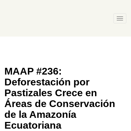
Skip
to
content
Togg
navi
MAAP #236:
Deforestación por
Pastizales Crece en
Áreas de Conservación
de la Amazonía
Ecuatoriana