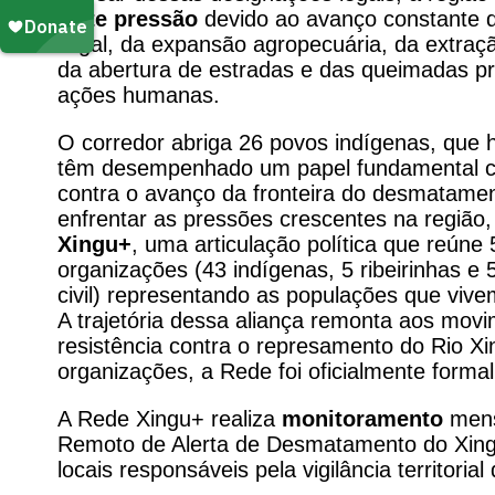
forte pressão
devido ao avanço constante 
ilegal, da expansão agropecuária, da extraç
da abertura de estradas e das queimadas p
ações humanas.
O corredor abriga 26 povos indígenas, que 
têm desempenhado um papel fundamental 
contra o avanço da fronteira do desmatame
enfrentar as pressões crescentes na região,
Xingu+
, uma articulação política que reúne 
organizações (43 indígenas, 5 ribeirinhas e
civil) representando as populações que vive
A trajetória dessa aliança remonta aos mov
resistência contra o represamento do Rio X
organizações, a Rede foi oficialmente forma
A Rede Xingu+ realiza
monitoramento
mens
Remoto de Alerta de Desmatamento do Xingu)
locais responsáveis pela vigilância territori