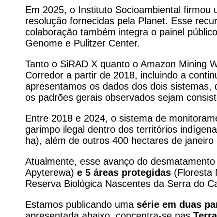
Em 2025, o Instituto Socioambiental firmou
resolução fornecidas pela Planet. Esse recur
colaboração também integra o painel públic
Genome e Pulitzer Center.
Tanto o SiRAD X quanto o Amazon Mining W
Corredor a partir de 2018, incluindo a conti
apresentamos os dados dos dois sistemas, d
os padrões gerais observados sejam consis
Entre 2018 e 2024, o sistema de monitorame
garimpo ilegal dentro dos territórios indíg
ha), além de outros 400 hectares de janei
Atualmente, esse avanço do desmatamento 
Apyterewa)
e 5 áreas protegidas
(Floresta 
Reserva Biológica Nascentes da Serra do Cac
Estamos publicando uma
série em duas pa
apresentada abaixo, concentra-se nas
Terr