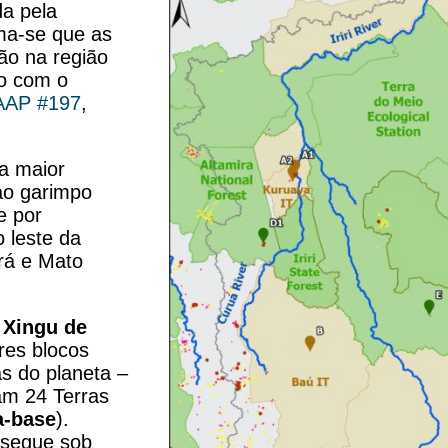
da pela
ima-se que as
ão na região
do com o
AP #197
,
a maior
ao garimpo
e por
 leste da
ará e Mato
 Xingu de
res blocos
as do planeta –
am 24 Terras
-base
).
 segue sob