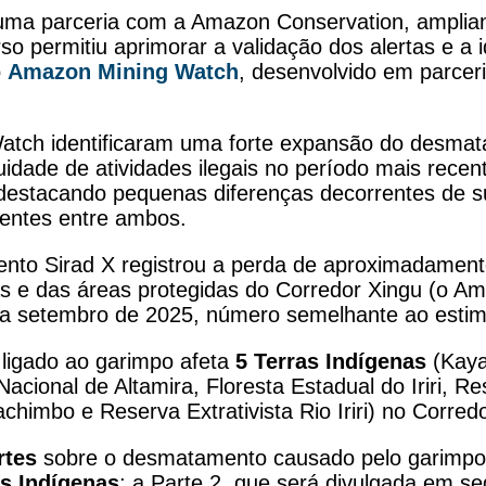
 uma parceria com a Amazon Conservation, amplian
so permitiu aprimorar a validação dos alertas e a 
o
Amazon Mining Watch
, desenvolvido em parcer
atch identificaram uma forte expansão do desmat
nuidade de atividades ilegais no período mais recen
estacando pequenas diferenças decorrentes de su
tentes entre ambos.
nto Sirad X registrou a perda de aproximadamente
enas e das áreas protegidas do Corredor Xingu (o 
ro a setembro de 2025, número semelhante ao est
ligado ao garimpo afeta
5 Terras Indígenas
(Kaya
Nacional de Altamira, Floresta Estadual do Iriri, Re
himbo e Reserva Extrativista Rio Iriri) no Corred
rtes
sobre o desmatamento causado pelo garimpo i
as Indígenas
; a Parte 2, que será divulgada em se