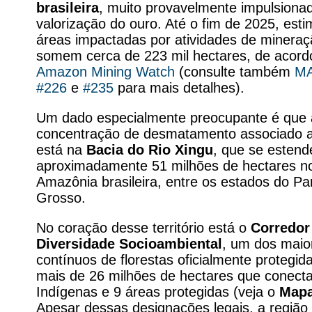
brasileira
, muito provavelmente impulsiona
valorização do ouro. Até o fim de 2025, est
áreas impactadas por atividades de mineraç
somem cerca de 223 mil hectares, de acor
Amazon Mining Watch
(consulte também
MA
#226
e
#235
para mais detalhes).
Um dado especialmente preocupante é que 
concentração de desmatamento associado 
está na
Bacia do Rio Xingu
, que se estend
aproximadamente 51 milhões de hectares no
Amazônia brasileira, entre os estados do P
Grosso.
No coração desse território está o
Corredor
Diversidade Socioambiental
, um dos maio
contínuos de florestas oficialmente protegid
mais de 26 milhões de hectares que conect
Indígenas e 9 áreas protegidas (veja o
Mapa
Apesar dessas designações legais, a região