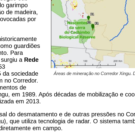
do garimpo
ão de madeira,
rovocadas por
historicamente
como guardiões
nto. Para
 surgiu a
Rede
53
 5 da sociedade
Áreas de mineração no Corredor Xingu.
m no Corredor.
imentos de
ingu, em 1989. Após décadas de mobilização e coo
lizada em 2013.
al do desmatamento e de outras pressões no Cor
, que utiliza tecnologia de radar. O sistema ta
al diretamente em campo.