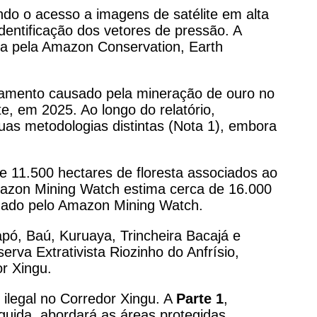
do o acesso a imagens de satélite em alta
identificação dos vetores de pressão. A
ia pela Amazon Conservation, Earth
amento causado pela mineração de ouro no
te, em 2025. Ao longo do relatório,
as metodologias distintas (Nota 1), embora
 11.500 hectares de floresta associados ao
Amazon Mining Watch estima cerca de 16.000
imado pelo Amazon Mining Watch.
pó, Baú, Kuruaya, Trincheira Bacajá e
serva Extrativista Riozinho do Anfrísio,
or Xingu.
legal no Corredor Xingu. A
Parte 1
,
guida, abordará as áreas protegidas.