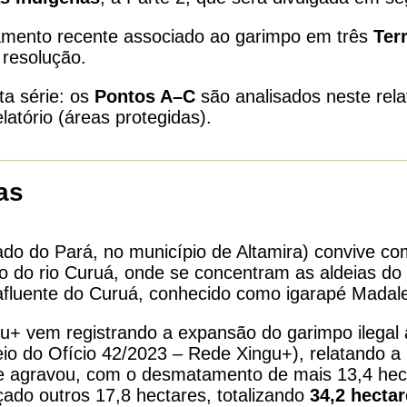
amento recente associado ao garimpo em três
Ter
 resolução.
ta série: os
Pontos A–C
são analisados neste rela
atório (áreas protegidas).
as
ado do Pará, no município de Altamira) convive c
go do rio Curuá, onde se concentram as aldeias do
afluente do Curuá, conhecido como igarapé Madal
+ vem registrando a expansão do garimpo ilegal 
io do Ofício 42/2023 – Rede Xingu+), relatando a
e agravou, com o desmatamento de mais 13,4 hecta
ado outros 17,8 hectares, totalizando
34,2 hecta