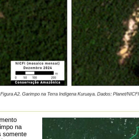
Figura A2. Garimpo na Terra Indígena Kuruaya.
Dados: Planet/NICFI
amento
rimpo na
es somente