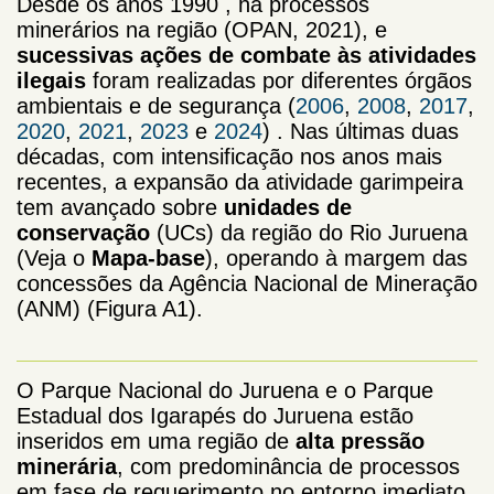
Desde os anos 1990 , há processos
minerários na região (
OPAN, 2021
), e
sucessivas ações de combate às atividades
ilegais
foram realizadas por diferentes órgãos
ambientais e de segurança (
2006
,
2008
,
2017
,
2020
,
2021
,
2023
e
2024
) . Nas últimas duas
décadas, com intensificação nos anos mais
recentes, a expansão da atividade garimpeira
tem avançado sobre
unidades de
conservação
(UCs) da região do Rio Juruena
(Veja o
Mapa-base
), operando à margem das
concessões da Agência Nacional de Mineração
(ANM) (Figura A1).
O Parque Nacional do Juruena e o Parque
Estadual dos Igarapés do Juruena estão
inseridos em uma região de
alta pressão
minerária
, com predominância de processos
em fase de requerimento no entorno imediato,