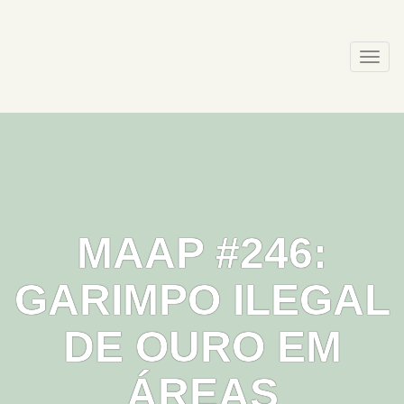
Skip
to
content
Togg
navi
MAAP #246:
GARIMPO ILEGAL
DE OURO EM
ÁREAS