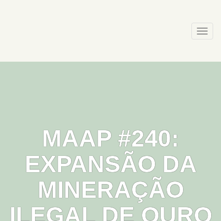
Skip
to
content
Togg
navi
MAAP #240:
EXPANSÃO DA
MINERAÇÃO
ILEGAL DE OURO