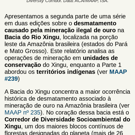
Diversity Corridor. Data: ACA/MAAP, ISA.
Apresentamos a segunda parte de uma série
em duas edições sobre o
desmatamento
causado pela mineração ilegal de ouro
na
Bacia do Rio Xingu
, localizada na porção
leste da Amazônia brasileira (estados do Pará
e Mato Grosso). Este relatório analisa as
operações de mineração em
unidades de
conservação
do Xingu, enquanto a Parte 1
abordou os
territórios indígenas
(ver
MAAP
#239
)
A Bacia do Xingu concentra a maior ocorrência
histórica de desmatamento associado à
mineração de ouro na Amazônia brasileira (ver
MAAP nº 235
). No coração dessa bacia está o
Corredor de Diversidade Socioambiental do
Xingu
, um dos maiores blocos contínuos de
florestas designadas do planeta (mais de 26