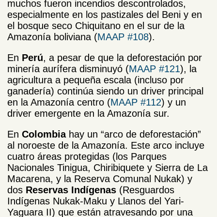
muchos fueron incendios descontrolados,
especialmente en los pastizales del Beni y en
el bosque seco Chiquitano en el sur de la
Amazonía boliviana (
MAAP #108
).
En
Perú
, a pesar de que la deforestación por
minería aurífera disminuyó (
MAAP #121
), la
agricultura a pequeña escala (incluso por
ganadería) continúa siendo un driver principal
en la Amazonía centro (
MAAP #112
) y un
driver emergente en la Amazonía sur.
En
Colombia
hay un “arco de deforestación”
al noroeste de la Amazonía. Este arco incluye
cuatro áreas protegidas (los Parques
Nacionales Tinigua, Chiribiquete y Sierra de La
Macarena, y la Reserva Comunal Nukak) y
dos
Reservas Indígenas
(Resguardos
Indígenas Nukak-Maku y Llanos del Yari-
Yaguara II) que están atravesando por una