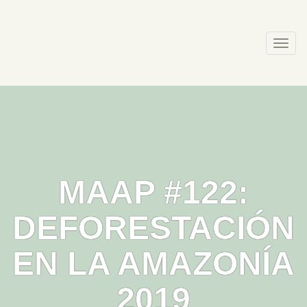
Skip
to
content
Togg
navi
MAAP #122:
DEFORESTACIÓN
EN LA AMAZONÍA
2019