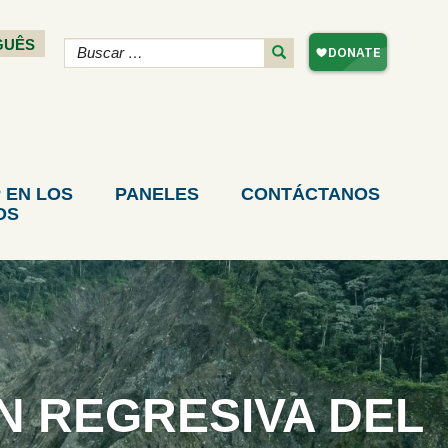
GUÊS
 EN LOS
PANELES
CONTÁCTANOS
OS
ÓN REGRESIVA DEL