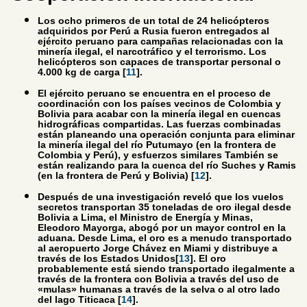
Los ocho primeros de un total de 24 helicópteros
adquiridos por Perú a Rusia fueron entregados al
ejército peruano para campañas relacionadas con la
minería ilegal, el narcotráfico y el terrorismo. Los
helicópteros son capaces de transportar personal o
4.000 kg de carga [
11
].
El ejército peruano se encuentra en el proceso de
coordinación con los países vecinos de Colombia y
Bolivia para acabar con la minería ilegal en cuencas
hidrográficas compartidas. Las fuerzas combinadas
están planeando una operación conjunta para eliminar
la minería ilegal del río Putumayo (en la frontera de
Colombia y Perú), y esfuerzos similares También se
están realizando para la cuenca del río Suches y Ramis
(en la frontera de Perú y Bolivia) [
12
].
Después de una investigación reveló que los vuelos
secretos transportan 35 toneladas de oro ilegal desde
Bolivia a Lima, el Ministro de Energía y Minas,
Eleodoro Mayorga, abogó por un mayor control en la
aduana. Desde Lima, el oro es a menudo transportado
al aeropuerto Jorge Chávez en Miami y distribuye a
través de los Estados Unidos[
13
]. El oro
probablemente está siendo transportado ilegalmente a
través de la frontera con Bolivia a través del uso de
«mulas» humanas a través de la selva o al otro lado
del lago Titicaca [
14
].