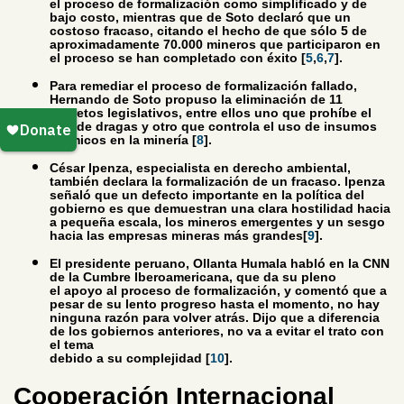
el proceso de formalización como simplificado y de
bajo costo, mientras que de Soto declaró que un
costoso fracaso, citando el hecho de que sólo 5 de
aproximadamente 70.000 mineros que participaron en
el proceso se han completado con éxito [
5
,
6
,
7
].
Para remediar el proceso de formalización fallado,
Hernando de Soto propuso la eliminación de 11
decretos legislativos, entre ellos uno que prohíbe el
uso de dragas y otro que controla el uso de insumos
químicos en la minería [
8
].
César Ipenza, especialista en derecho ambiental,
también declara la formalización de un fracaso. Ipenza
señaló que un defecto importante en la política del
gobierno es que demuestran una clara hostilidad hacia
a pequeña escala, los mineros emergentes y un sesgo
hacia las empresas mineras más grandes[
9
].
El presidente peruano, Ollanta Humala habló en la CNN
de la Cumbre Iberoamericana, que da su pleno
el apoyo al proceso de formalización, y comentó que a
pesar de su lento progreso hasta el momento, no hay
ninguna razón para volver atrás. Dijo que a diferencia
de los gobiernos anteriores, no va a evitar el trato con
el tema
debido a su complejidad [
10
].
Cooperación Internacional