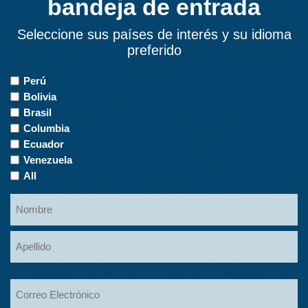
bandeja de entrada
Seleccione sus países de interés y su idioma
preferido
Countries
Perú
of
Bolivia
Interest
Brasil
Columbia
Ecuador
Venezuela
All
Name
Nombre
Apellidos
Email