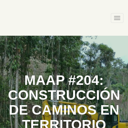
Skip
to
content
Togg
navi
MAAP #204:
CONSTRUCCIÓN
DE CAMINOS EN
TERRITORIO