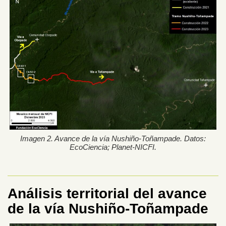
Imagen 2. Avance de la vía Nushiño-Toñampade. Datos:
EcoCiencia; Planet-NICFI.
Análisis territorial del avance
de la vía Nushiño-Toñampade