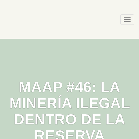
Skip
to
content
Togg
navi
MAAP #46: LA
MINERÍA ILEGAL
DENTRO DE LA
RESERVA