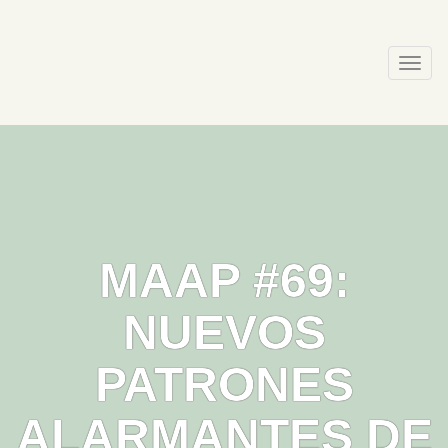
Skip
to
content
Togg
navi
MAAP #69:
NUEVOS
PATRONES
ALARMANTES DE