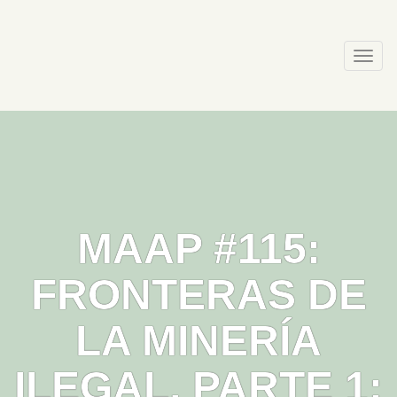
Skip
to
content
Togg
navi
MAAP #115:
FRONTERAS DE
LA MINERÍA
ILEGAL, PARTE 1: