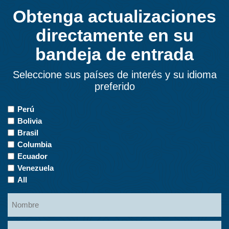
Obtenga actualizaciones
directamente en su
bandeja de entrada
Seleccione sus países de interés y su idioma
preferido
Countries
Perú
of
Bolivia
Interest
Brasil
Columbia
Ecuador
Venezuela
All
Name
Nombre