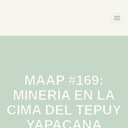
Skip
to
content
Togg
navi
MAAP #169:
MINERÍA EN LA
CIMA DEL TEPUY
YAPACANA