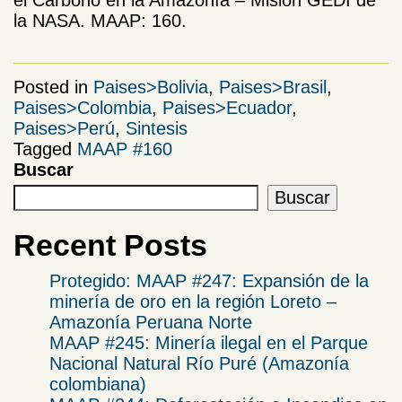
el Carbono en la Amazonía – Misión GEDI de
la NASA. MAAP: 160.
Posted in
Paises>Bolivia
,
Paises>Brasil
,
Paises>Colombia
,
Paises>Ecuador
,
Paises>Perú
,
Sintesis
Tagged
MAAP #160
Buscar
Buscar
Recent Posts
Protegido: MAAP #247: Expansión de la
minería de oro en la región Loreto –
Amazonía Peruana Norte
MAAP #245: Minería ilegal en el Parque
Nacional Natural Río Puré (Amazonía
colombiana)