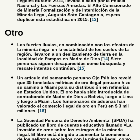
ilegales durante 2014, llevada a cabo por la Policía
Nacional y las Fuerzas Armadas. El Alto Comisionado
de Minería Formalización y de Interdicción de la
Minería Ilegal, Augusto Soto Castagnola, espera
duplicar esta estadística en 2015. [
13
]
Otro
Las fuertes lluvias, en combinación con los efectos de
la minería ilegal en la estabilidad de los suelos de la
región, llevaron a un deslizamiento de tierra en la
localidad de Pampas en Madre de Dios.[
14
] Siete
personas siguen desaparecidas como búsqueda y
rescate intentos continúan. [
15
]
Un artículo del semanario peruano Ojo Público reveló
que 35 toneladas métricas de oro ilegal peruano hizo
su camino a Miami para su distribución en refinerías
en Estados Unidos. El oro había sido introducida de
contrabando de Madre de Dios a Bolivia, luego a Lima
y luego a Miami. Los funcionarios de aduanas han
valorado el comercio ilegal de oro en Perú en $ 3 mil
millones. [
16
]
La Sociedad Peruana de Derecho Ambiental (SPDA) ha
publicado un libro de cuentos educativo llamado «La
Invasión de oro» sobre los estragos de la minería
ilegal. El libro está dirigido a aumentar la conciencia
de los peligros asociados con la minería ilegal, como