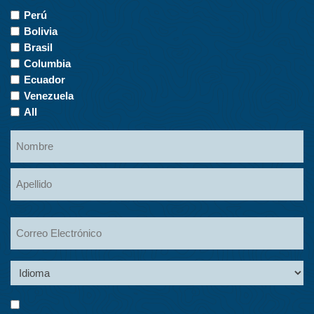
Countries
Perú
of
Bolivia
Interest
Brasil
Columbia
Ecuador
Venezuela
All
Name
Nombre
Apellidos
Email
Language
Consent