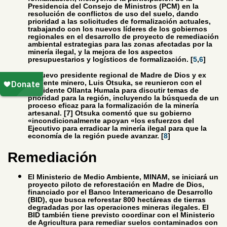
Presidencia del Consejo de Ministros (PCM) en la
resolución de conflictos de uso del suelo, dando
prioridad a las solicitudes de formalización actuales,
trabajando con los nuevos líderes de los gobiernos
regionales en el desarrollo de proyecto de remediación
ambiental estrategias para las zonas afectadas por la
minería ilegal, y la mejora de los aspectos
presupuestarios y logísticos de formalización. [
5
,
6
]
El nuevo presidente regional de Madre de Dios y ex
dirigente minero, Luis Otsuka, se reunieron con el
presidente Ollanta Humala para discutir temas de
prioridad para la región, incluyendo la búsqueda de un
proceso eficaz para la formalización de la minería
artesanal. [7] Otsuka comentó que su gobierno
«incondicionalmente apoyan «los esfuerzos del
Ejecutivo para erradicar la minería ilegal para que la
economía de la región puede avanzar. [
8
]
Remediación
El Ministerio de Medio Ambiente, MINAM, se iniciará un
proyecto piloto de reforestación en Madre de Dios,
financiado por el Banco Interamericano de Desarrollo
(BID), que busca reforestar 800 hectáreas de tierras
degradadas por las operaciones mineras ilegales. El
BID también tiene previsto coordinar con el Ministerio
de Agricultura para remediar suelos contaminados con