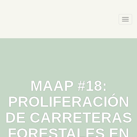
Skip
to
content
Togg
navi
MAAP #18:
PROLIFERACIÓN
DE CARRETERAS
FORESTALES EN