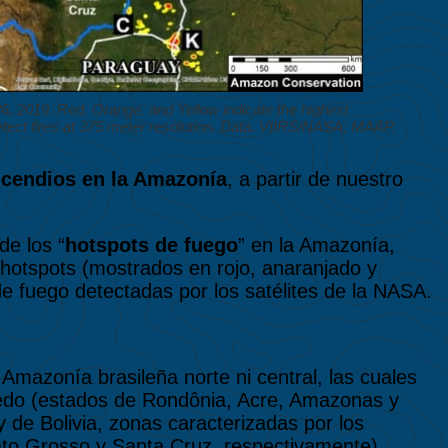
 2019. Red, Orange, and Yellow indicate the highest
detect fires at 375 meter resolution. Data. VIIRS/NASA, MAAP.
ncendios en la Amazonía
, a partir de nuestro
de los “
hotspots de fuego
” en la Amazonía,
 hotspots (mostrados en rojo, anaranjado y
de fuego detectadas por los satélites de la NASA.
Amazonía brasileña norte ni central, las cuales
medo (estados de Rondônia, Acre, Amazonas y
 de Bolivia, zonas caracterizadas por los
to Grosso y Santa Cruz, respectivamente).