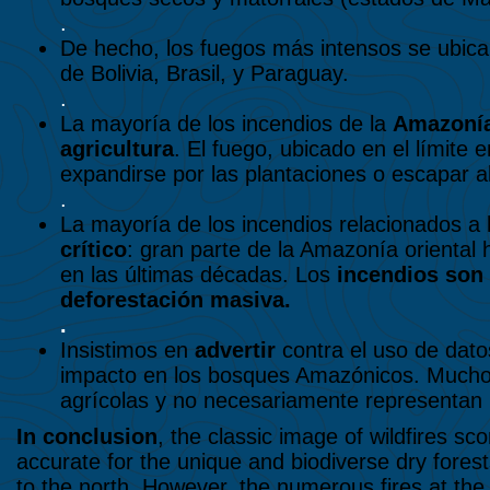
.
De hecho, los fuegos más intensos se ubican 
de Bolivia, Brasil, y Paraguay.
.
La mayoría de los incendios de la
Amazonía
agricultura
. El fuego, ubicado en el límite 
expandirse por las plantaciones o escapar a
.
La mayoría de los incendios relacionados a l
crítico
: gran parte de la Amazonía oriental
en las últimas décadas. Los
incendios son 
deforestación masiva.
.
Insistimos en
advertir
contra el uso de dat
impacto en los bosques Amazónicos. Muchos
agrícolas y no necesariamente representan i
In conclusion
, the classic image of wildfires sc
accurate for the unique and biodiverse dry fores
to the north. However, the numerous fires at the