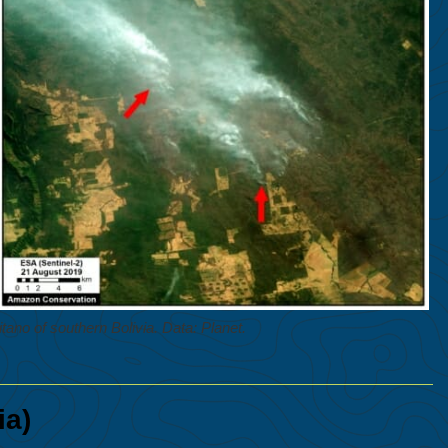
tano of southern Bolivia. Data: Planet.
ia)