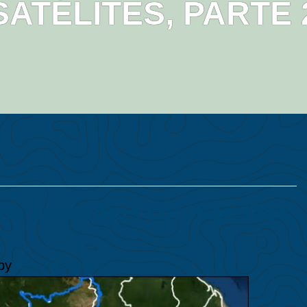
SATÉLITES, PARTE 
s Incendios con Satélites,
by
Ana Folhadella