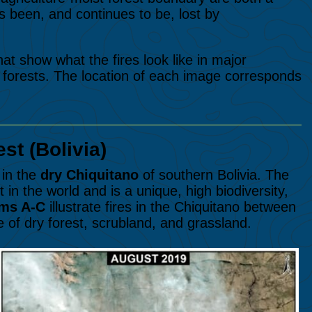
 been, and continues to be, lost by
hat show what the fires look like in major
forests. The location of each image corresponds
st (Bolivia)
in the
dry Chiquitano
of southern Bolivia. The
t in the world and is a unique, high biodiversity,
ms A-C
illustrate fires in the Chiquitano between
e of dry forest, scrubland, and grassland.