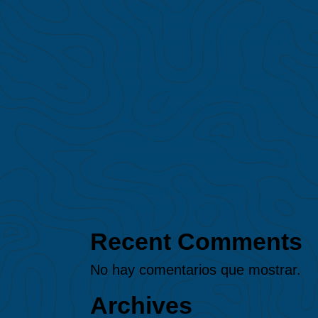
colombiana)
MAAP #244: Deforestación e
Incendios en la Amazonía
2025
​MAAP #243: Minería en la
Amazonía Ecuatoriana Sector
Sur – Provincia de Zamora
Chinchipe​
MAAP #241: Rápida
expansión de la minería ilegal
de oro en la Reserva
Nacional Tambopata
(Amazonía peruana sur)
Recent Comments
No hay comentarios que mostrar.
Archives