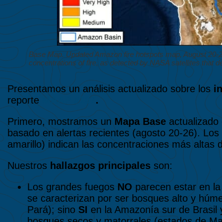
Base Map. Updated Amazon fire hotspots map, August 20-26,
concentrations of fire, as detected by NASA satellites that 
Presentamos un análisis actualizado sobre los
i
reporte
MAAP #107
.
Primero, mostramos un
Mapa Base
actualizado 
basado en alertas recientes (agosto 20-26). Los
amarillo) indican las concentraciones más altas 
Nuestros
hallazgos principales
son:
Los grandes fuegos
NO
parecen estar en la 
se caracterizan por ser bosques alto y hú
Pará); sino
SI
en la Amazonía sur de Brasil y
bosques secos y matorrales (estados de Ma