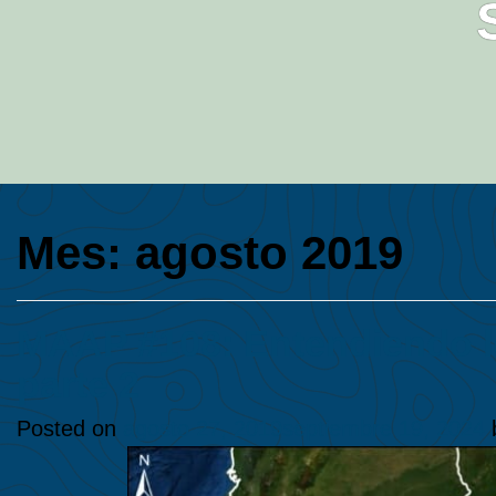
Mes:
agosto 2019
MAAP #108: Entendiendo lo
parte 2
Posted on
agosto 27, 2019
septiembre 19, 2024