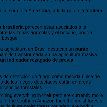
al sur de la Amazonía, a lo largo de la frontera
 brasileña
parecen estar asociados a la
entre las zonas agrícolas y el bosque, podría
l bosque.
a agricultura en Brasil destacan un
punto
 ha sido transformada a una agricultura masiva
un indicador rezagado de previa
os de detección de fuego como medida única de
 de los fuegos detectados están en áreas
ncendios forestales.
orching everything in their path are currently more
ts of the southern Amazon then the moist forests
 agriculture-moist forest boundary are both a