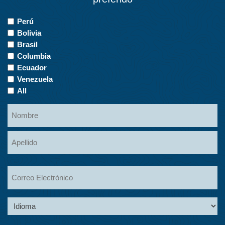
Countries
Perú
of
Bolivia
Interest
Brasil
Columbia
Ecuador
Venezuela
All
Name
Nombre
Apellidos
Email
Language