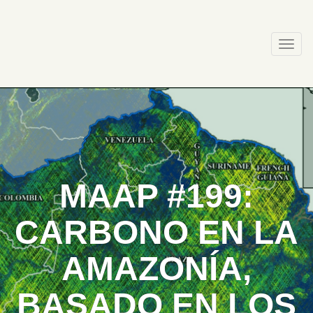
Skip
to
content
Togg
navi
MAAP #199:
CARBONO EN LA
AMAZONÍA,
BASADO EN LOS