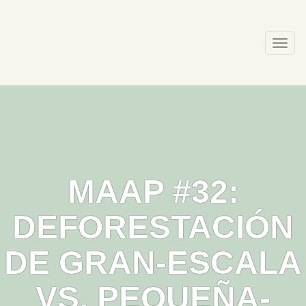
Skip
to
content
Togg
navi
MAAP #32:
DEFORESTACIÓN
DE GRAN-ESCALA
VS. PEQUEÑA-