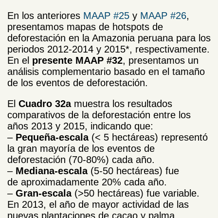
En los anteriores
MAAP #25
y
MAAP #26
,
presentamos mapas de hotspots de
deforestación en la Amazonia peruana para los
periodos 2012-2014 y 2015*, respectivamente.
En el
presente MAAP #32
, presentamos un
análisis complementario basado en el tamaño
de los eventos de deforestación.
El
Cuadro 32a
muestra los resultados
comparativos de la deforestación entre los
años 2013 y 2015, indicando que:
–
Pequeña-escala
(< 5 hectáreas) representó
la gran mayoría de los eventos de
deforestación (70-80%) cada año.
–
M
ediana-escala
(5-50 hectáreas) fue
de aproximadamente 20% cada año.
–
G
ran-escala
(>50 hectáreas) fue variable.
En 2013, el año de mayor actividad de las
nuevas plantaciones de cacao y palma