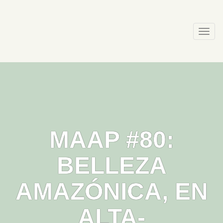
Skip
to
content
Togg
navi
MAAP #80:
BELLEZA
AMAZÓNICA, EN
ALTA-