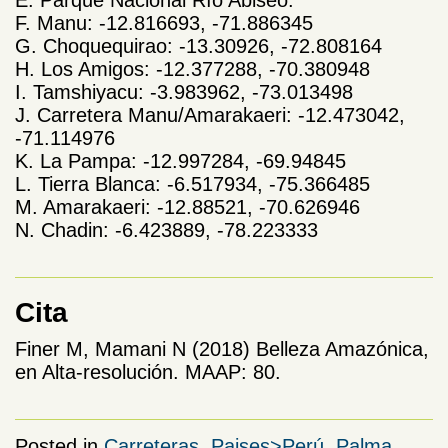
E. Parque Nacional Río Abiseo:
F. Manu: -12.816693, -71.886345
G. Choquequirao: -13.30926, -72.808164
H. Los Amigos: -12.377288, -70.380948
I. Tamshiyacu: -3.983962, -73.013498
J. Carretera Manu/Amarakaeri: -12.473042,
-71.114976
K. La Pampa: -12.997284, -69.94845
L. Tierra Blanca: -6.517934, -75.366485
M. Amarakaeri: -12.88521, -70.626946
N. Chadin: -6.423889, -78.223333
Cita
Finer M, Mamani N (2018) Belleza Amazónica,
en Alta-resolución. MAAP: 80.
Posted in
Carreteras
,
Paises>Perú
,
Palma