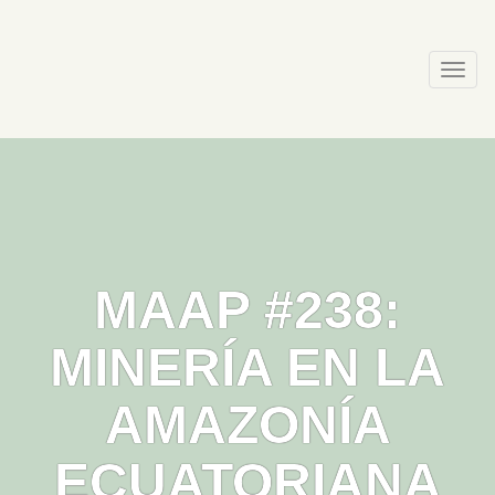
Skip
to
content
Togg
navi
MAAP #238:
MINERÍA EN LA
AMAZONÍA
ECUATORIANA