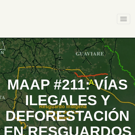
Skip
to
content
Togg
navi
MAAP #211: VÍAS
ILEGALES Y
DEFORESTACIÓN
EN RESGUARDOS