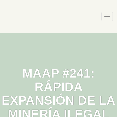
Skip
to
content
Togg
navi
MAAP #241:
RÁPIDA
EXPANSIÓN DE LA
MINERÍA ILEGAL