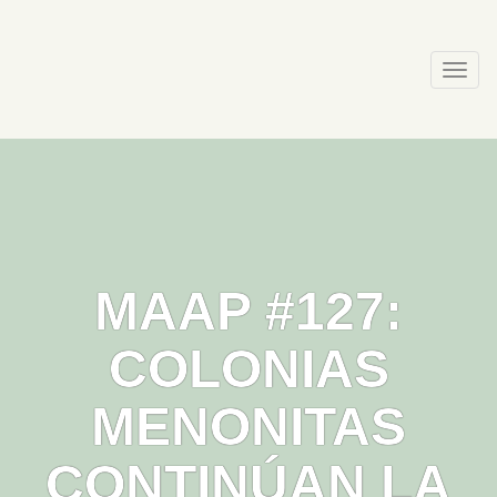
Skip
to
content
Togg
navi
MAAP #127:
COLONIAS
MENONITAS
CONTINÚAN LA