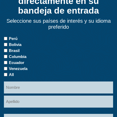
directamente en su
bandeja de entrada
Seleccione sus países de interés y su idioma
preferido
Countries
Perú
of
Bolivia
Interest
Brasil
Columbia
Ecuador
Venezuela
All
Name
Nombre
Apellidos
Email