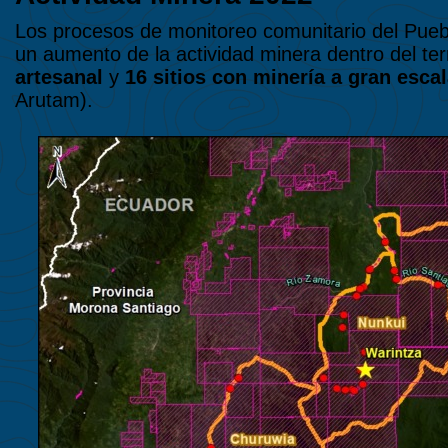
Los procesos de monitoreo comunitario del Pueb
un aumento de la actividad minera dentro del terr
artesanal
y
16 sitios con minería a gran esca
Arutam).