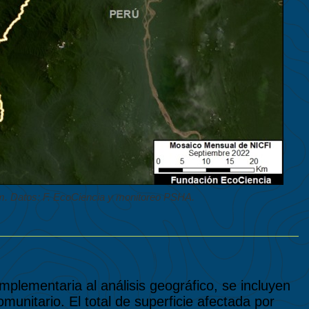
. Datos: F. EcoCiencia y monitoreo PSHA.
plementaria al análisis geográfico, se incluyen
munitario. El total de superficie afectada por