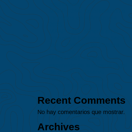
colombiana)
MAAP #244: Deforestación e
Incendios en la Amazonía
2025
​MAAP #243: Minería en la
Amazonía Ecuatoriana Sector
Sur – Provincia de Zamora
Chinchipe​
MAAP #241: Rápida
expansión de la minería ilegal
de oro en la Reserva
Nacional Tambopata
(Amazonía peruana sur)
Recent Comments
No hay comentarios que mostrar.
Archives