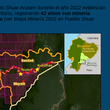
lo Shuar Arutam durante el año 2022 evidencian
itorio, registrando
42 sitios con minería
la
(ver Mapa Minería 2022 en Pueblo Shuar