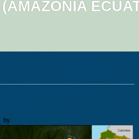
(AMAZONIA ECUA
ra en Territorio Shuar
iana)
4
by
Ana Folhadella