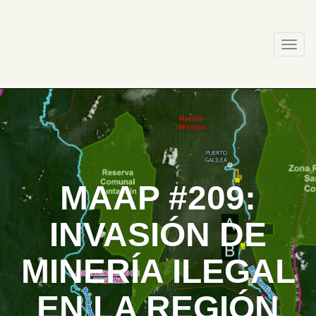
Skip
to
content
Togg
navi
MAAP #209:
INVASIÓN DE
MINERÍA ILEGAL
EN LA REGIÓN