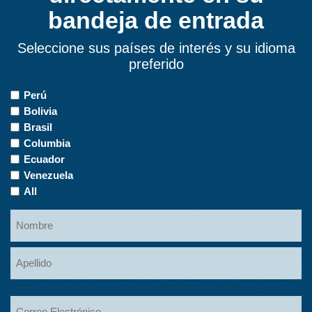
bandeja de entrada
Seleccione sus países de interés y su idioma
preferido
Countries
Perú
of
Bolivia
Interest
Brasil
Columbia
Ecuador
Venezuela
All
Name
Nombre
Apellidos
Email