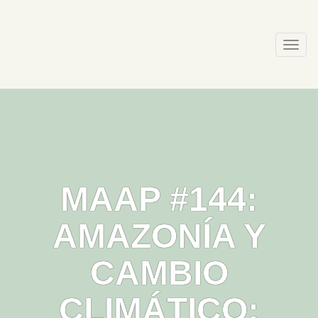
Skip
to
content
Togg
navi
MAAP #144:
AMAZONÍA Y
CAMBIO
CLIMÁTICO: