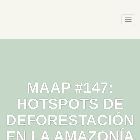
Skip
to
content
Togg
navi
MAAP #147:
HOTSPOTS DE
DEFORESTACIÓN
EN LA AMAZONÍA