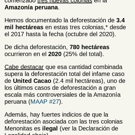
comenzado
tres nuevas colonias
en la
Amazonía peruana
.
Hemos documentado la deforestación de
3.4
mil hectáreas
en estas tres colonias,* desde
el 2017 hasta la fecha (octubre del 2020).
De dicha deforestación,
780 hectáreas
ocurrieron en el
2020
(25% del total).
Cabe destacar
que esa cantidad combinada
supera la deforestación total del infame caso
de
United Cacao
(2.4 mil hectáreas), uno de
los últimos casos de deforestación a gran
escala más controversiales de la Amazonía
peruana (
MAAP #27
).
Además, hay fuertes indicios de que la
deforestación asociada con las tres colonias
Menonitas es
ilegal
(ver la Declaración de