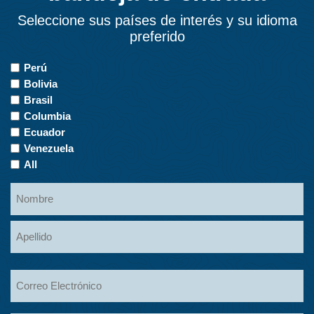
Seleccione sus países de interés y su idioma
preferido
Countries
Perú
of
Bolivia
Interest
Brasil
Columbia
Ecuador
Venezuela
All
Name
Nombre
Apellidos
Email