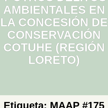
AMBIENTALES EN
LA CONCESIÓN DE
CONSERVACIÓN
COTUHE (REGIÓN
LORETO)
Etiqueta:
MAAP #175