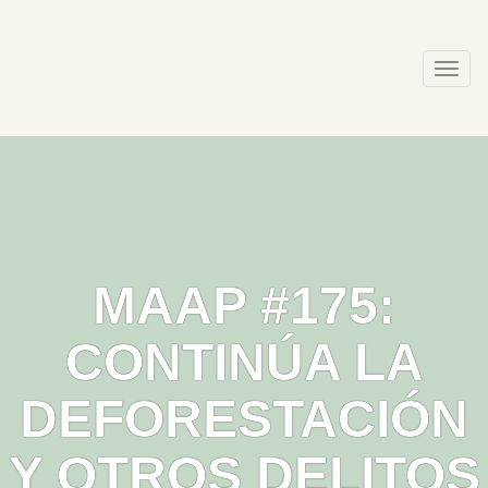
Skip
to
content
Togg
navi
MAAP #175:
CONTINÚA LA
DEFORESTACIÓN
Y OTROS DELITOS