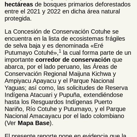
hectáreas
de bosques primarios deforestados
entre el 2021 y 2022 en dicha área natural
protegida.
La Concesión de Conservación Cotuhe se
encuentra en la lista de ecosistemas frágiles
de selva baja y es denominada «Eré
1
Putumayo Cotuhé»,
la cual forma parte de un
importante
corredor de conservación
que
abarca, por el lado peruano, las Áreas de
Conservación Regional Maijuna Kichwa y
Ampiyacu Apayacu y el Parque Nacional
Yaguas; así como, las solicitudes de Reserva
Indígena Atacuari y Pupuña, extendiéndose
hasta los Resguardos Indígenas Puerto
Nariño, Río Cotuhe y Putumayo, y el Parque
Nacional Amacayacu por el lado colombiano
(Ver
Mapa Base
).
El presente reporte pone en evidencia que la