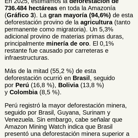
En 2025, estimamos la
deforestación de
736.484 hectáreas
en toda la Amazonía
(
Gráfico 3
). La
gran mayoría (94,6%)
de esta
deforestación provino de la
agricultura
(tanto
permanente como migratoria). Un 5,3%
adicional provino de materias primas duras,
principalmente
minería de oro
. El 0,1%
restante fue causado por carreteras e
infraestructuras.
Más de la mitad (55,2 %) de esta
deforestación ocurrió en
Brasil
, seguido
por
Perú
(16,8 %),
Bolivia
(13,8 %)
y
Colombia
(8,5 %).
Perú registró la mayor deforestación minera,
seguido por Brasil, Guyana, Surinam y
Venezuela. Sin embargo, cabe señalar que
Amazon Mining Watch indica que Brasil
presentó una deforestación minera superior a