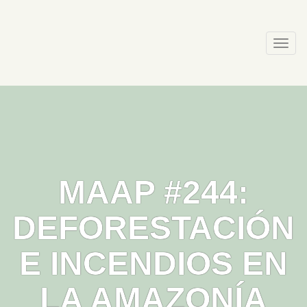
Skip
to
content
Togg
navi
MAAP #244:
DEFORESTACIÓN
E INCENDIOS EN
LA AMAZONÍA