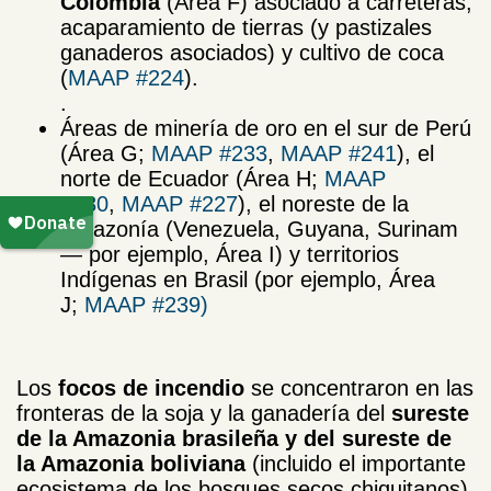
Colombia
(Área F) asociado a carreteras,
acaparamiento de tierras (y pastizales
ganaderos asociados) y cultivo de coca
(
MAAP #224
).
.
Áreas de minería de oro en el sur de Perú
(Área G;
MAAP #233
,
MAAP #241
), el
norte de Ecuador (Área H;
MAAP
#230
,
MAAP #227
), el noreste de la
Amazonía (Venezuela, Guyana, Surinam
— por ejemplo, Área I) y territorios
Indígenas en Brasil (por ejemplo, Área
J;
MAAP #239)
Los
focos de incendio
se concentraron en las
fronteras de la soja y la ganadería del
sureste
de la Amazonia brasileña y del sureste de
la Amazonia boliviana
(incluido el importante
ecosistema de los bosques secos chiquitanos),