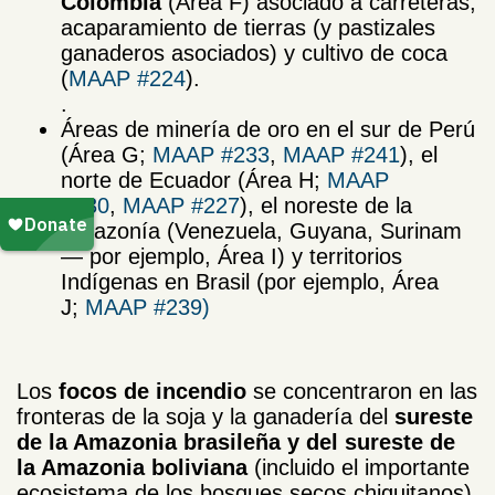
Colombia
(Área F) asociado a carreteras,
acaparamiento de tierras (y pastizales
ganaderos asociados) y cultivo de coca
(
MAAP #224
).
.
Áreas de minería de oro en el sur de Perú
(Área G;
MAAP #233
,
MAAP #241
), el
norte de Ecuador (Área H;
MAAP
#230
,
MAAP #227
), el noreste de la
Amazonía (Venezuela, Guyana, Surinam
— por ejemplo, Área I) y territorios
Indígenas en Brasil (por ejemplo, Área
J;
MAAP #239)
Los
focos de incendio
se concentraron en las
fronteras de la soja y la ganadería del
sureste
de la Amazonia brasileña y del sureste de
la Amazonia boliviana
(incluido el importante
ecosistema de los bosques secos chiquitanos),