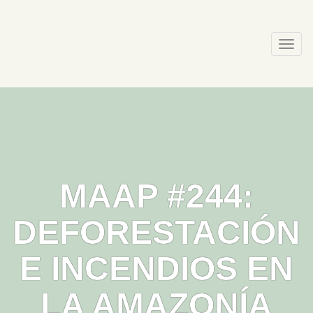
Skip
to
content
Togg
navi
MAAP #244:
DEFORESTACIÓN
E INCENDIOS EN
LA AMAZONÍA