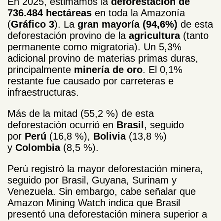
En 2025, estimamos la
deforestación de
736.484 hectáreas
en toda la Amazonía
(
Gráfico 3
). La
gran mayoría (94,6%)
de esta
deforestación provino de la
agricultura
(tanto
permanente como migratoria). Un 5,3%
adicional provino de materias primas duras,
principalmente
minería de oro
. El 0,1%
restante fue causado por carreteras e
infraestructuras.
Más de la mitad (55,2 %) de esta
deforestación ocurrió en
Brasil
, seguido
por
Perú
(16,8 %),
Bolivia
(13,8 %)
y
Colombia
(8,5 %).
Perú registró la mayor deforestación minera,
seguido por Brasil, Guyana, Surinam y
Venezuela. Sin embargo, cabe señalar que
Amazon Mining Watch indica que Brasil
presentó una deforestación minera superior a