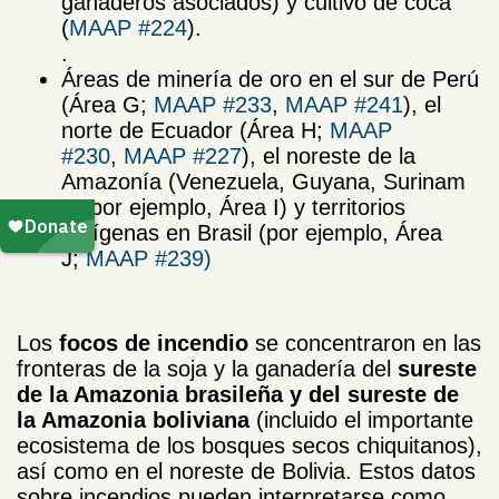
ganaderos asociados) y cultivo de coca
(
MAAP #224
).
.
Áreas de minería de oro en el sur de Perú
(Área G;
MAAP #233
,
MAAP #241
), el
norte de Ecuador (Área H;
MAAP
#230
,
MAAP #227
), el noreste de la
Amazonía (Venezuela, Guyana, Surinam
— por ejemplo, Área I) y territorios
Indígenas en Brasil (por ejemplo, Área
J;
MAAP #239)
Los
focos de incendio
se concentraron en las
fronteras de la soja y la ganadería del
sureste
de la Amazonia brasileña y del sureste de
la Amazonia boliviana
(incluido el importante
ecosistema de los bosques secos chiquitanos),
así como en el noreste de Bolivia. Estos datos
sobre incendios pueden interpretarse como