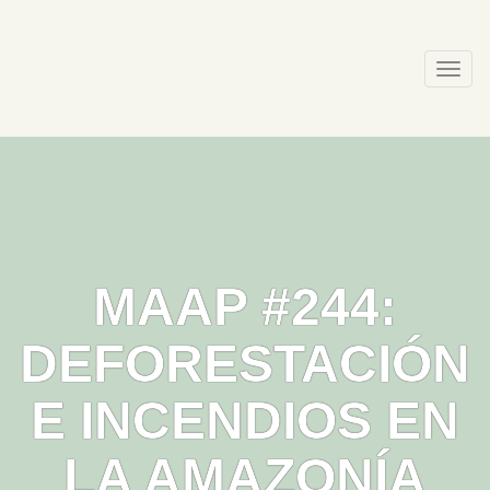
Skip
to
content
Togg
navi
MAAP #244:
DEFORESTACIÓN
E INCENDIOS EN
LA AMAZONÍA