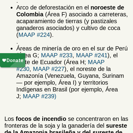
.
Arco de deforestación en el
noroeste de
Colombia
(Área F) asociado a carreteras,
acaparamiento de tierras (y pastizales
ganaderos asociados) y cultivo de coca
(
MAAP #224
).
.
Áreas de minería de oro en el sur de Perú
(Área G;
MAAP #233
,
MAAP #241
), el
norte de Ecuador (Área H;
MAAP
#230
,
MAAP #227
), el noreste de la
Amazonía (Venezuela, Guyana, Surinam
— por ejemplo, Área I) y territorios
Indígenas en Brasil (por ejemplo, Área
J;
MAAP #239)
Los
focos de incendio
se concentraron en las
fronteras de la soja y la ganadería del
sureste
de la Amazonia brasileña y del sureste de